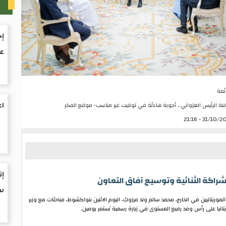
ت
إح
ع
ئمة
اع
بلة الرئيس الغزواني.. أجوبة هادئة في توقيت غير مناسب- موقع الفكر
31/10/2023 - 
إن
الشراكة الثنائية وتوسيع آفاق التعاون
سا
لموريتانيين في الخارج، محمد سالم ولد مرزوك، اليوم الاثنين بنواكشوط، مباحثات مع وزير
ريتانيا على رأس وفد رفيع المستوى في زيارة رسمية تستمر يومين.