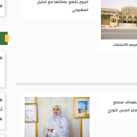
النروج تقطع علاقاتها مع الكيان
ت
الصهيوني
آ
رصد الانتخابات
ال
كت
ستهداف مجمع
أع
ومقر الحرس الثوري
غ