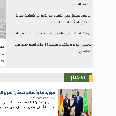
جرفتها المياه
البرلمان يصادق على انضمام موريتانيا إلى اتفاقية حماية
المجاري المائية العابرة للحدود
موجات أمطار على مناطق متعددة من البلاد وتوقع المزيد
مجلس البذور والشتلات يعتمد 34 صنفا زراعيا جديدا في
القا
كيهيدي
مقا
21:16
الأخبار
موريتانيا وألمانيا تبحثان تعزيز 
ثلاثاء, 2026/07/21 - 11:53
أجرى وزير الشؤون الخارجية والتعاون الإفريقي وا
الخارجية الألماني يوهان فاديفول، الذي يزور مو