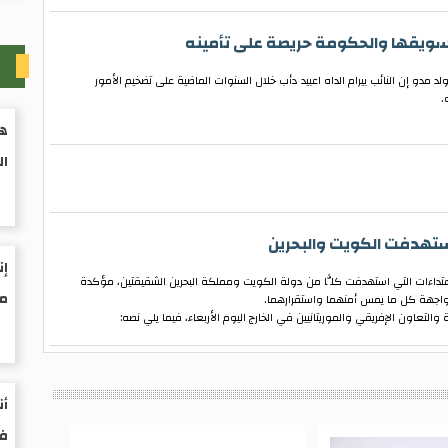
تسويقها والحكومة حريصة على تأمينه
م
د مدو إن النائب بيرام الداه اعبيد دأب خلال السنوات الماضية على تضخيم الأمور
.
هي
ال
 استهدفت الكويت والبحرين
إن
لاعتداءات التي استهدفت كلًّا من دولة الكويت ومملكة البحرين الشقيقتين، مؤكدة
مو
واجهة كل ما يمس أمنهما واستقرارهما.
التعاون الإفريقي والموريتانيين في الخارج اليوم الأربعاء، فيما يلي نصه:
أن
فى