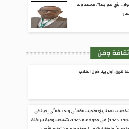
ار… بأي ضوابط؟/ محمد ولد
ار
قافة وفن
ذ قرئ. أول بينا لأول انقلاب
صيات لها تاريخ: الأديب الفالِّي ولد الفالِّي إديانكي
(1987-1925) ​في حدود عام 1925، شهدت ولاية لبراكنة
تحديداً منطقة گيمي) مولد علم من أعلام الأدب