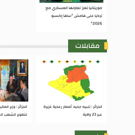
موريتانيا تعزز تعاونها العسكري مع
تركيا على هامش "ساها إكسبو
2026"
مقابلات
الجزائر : تنبيه جديد: أمطار رعدية غزيرة
عبر 23 ولاية
لتطوير الشعب الف