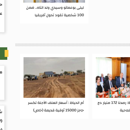
حو
ليلى بوعماتو وسيدي ولد التاه.. ضمن
عم
100 شخصية تقود تحول أفريقيا
ث
من
الجزائر : وزير المالية: رصدنا 172 مليار دج
أم الحياظ : أسعار العلف الآجلة تكسر
لاحية
حاجز 15000 أوقية قديمة (خاص)
شخ
(و