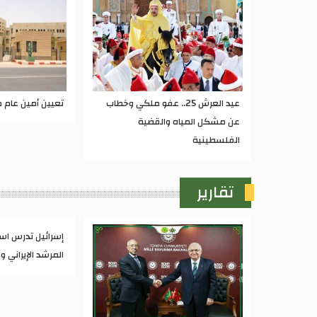
عيد العرش 25.. عفو ملكي وخطاب
تعيين أمين عام م
عن مشكل المياه والقضية
الفلسطينية
تقارير
إسرائيل تدرس ا
المرشد الإيراني 