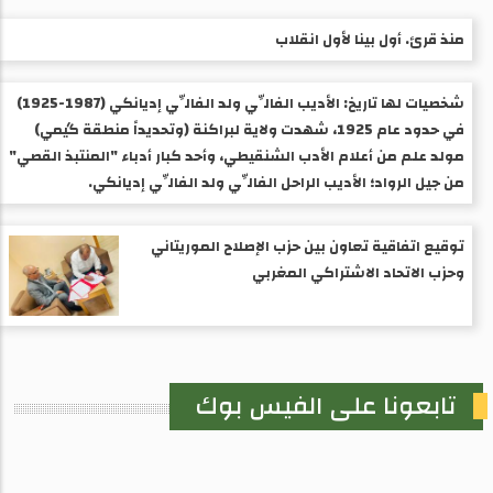
منذ قرئ. أول بينا لأول انقلاب
شخصيات لها تاريخ: الأديب الفالِّي ولد الفالِّي إديانكي (1987-1925) ​
في حدود عام 1925، شهدت ولاية لبراكنة (وتحديداً منطقة گيمي)
مولد علم من أعلام الأدب الشنقيطي، وأحد كبار أدباء "المنتبذ القصي"
من جيل الرواد؛ الأديب الراحل الفالِّي ولد الفالِّي إديانكي.
توقيع اتفاقية تعاون بين حزب الإصلاح الموريتاني
وحزب الاتحاد الاشتراكي المغربي
تابعونا على الفيس بوك