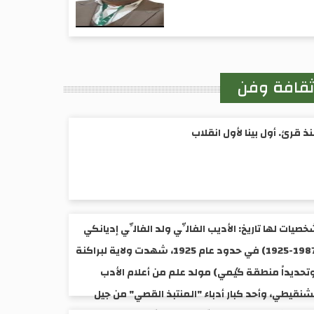
قافة وفن
ذ قرئ. أول بينا لأول انقلاب
صيات لها تاريخ: الأديب الفالِّي ولد الفالِّي إديانكي
(1987-1925) ​في حدود عام 1925، شهدت ولاية لبراكنة
تحديداً منطقة گيمي) مولد علم من أعلام الأدب
شنقيطي، وأحد كبار أدباء "المنتبذ القصي" من جيل