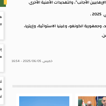
م
رهابيين الأجانب”، والتهديدات الأمنية الأخرى.
 .
هي
ال
مهورية الكونغو، وغينيا الاستوائية، وإريتريا،
ن.
إن
مو
خميس, 2025/06/05 - 16:54
أن
فى
ت