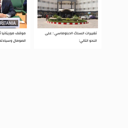
تغييرات السلك اادبلوماسي : على
موقف موريتانيا 
النحو التالي:
الصومال وسيادته