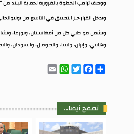
ووصف ترامب الخطوة بالضرورية لحماية البلاد من “الإ
ويدخل القرار حيز التطبيق في التاسع من يونيوالحالي 2025
ويشمل مواطني كل من أفغانستان، وبورما، وتشاد، وج
وهايتي، وإيران، وليبيا، والصومال، والسودان، واليم
WhatsApp
Email
Twitter
Facebook
Share
تصفح أيضا...