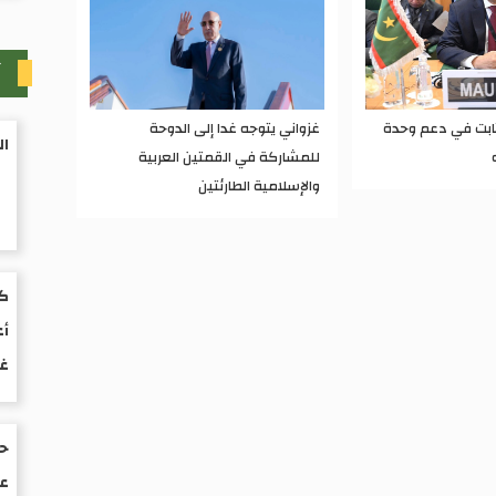
آ
ثابت في دعم وحدة
غزواني يتوجه غدا إلى الدوحة
ال
للمشاركة في القمتين العربية
والإسلامية الطارئتين
كت
أع
غ
حو
عم