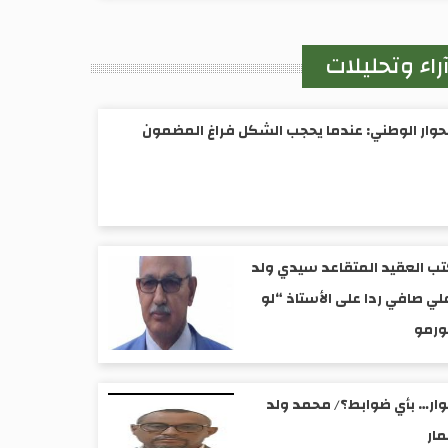
راء وتحليلات
حوار الوطني: عندما يحجب الشكل فراغ المضمون
ب العقيد المتقاعد سيدي ولد
لي صافي ردا على الأستاذ “لو
ورمو
ار… بأي ضوابط؟/ محمد ولد
ار