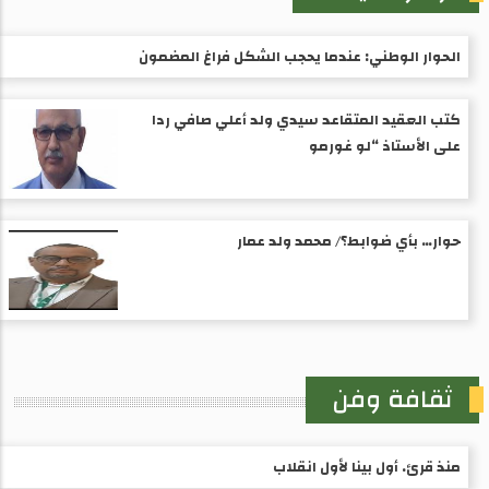
الحوار الوطني: عندما يحجب الشكل فراغ المضمون
كتب العقيد المتقاعد سيدي ولد أعلي صافي ردا
على الأستاذ “لو غورمو
حوار… بأي ضوابط؟/ محمد ولد عمار
ثقافة وفن
منذ قرئ. أول بينا لأول انقلاب