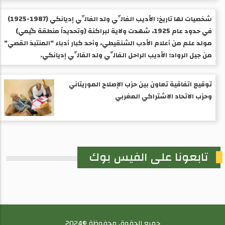
شخصيات لها تاريخ: الأديب الفالِّي ولد الفالِّي إديانكي (1987-1925) ​
في حدود عام 1925، شهدت ولاية لبراكنة (وتحديداً منطقة گيمي)
مولد علم من أعلام الأدب الشنقيطي، وأحد كبار أدباء "المنتبذ القصي"
من جيل الرواد؛ الأديب الراحل الفالِّي ولد الفالِّي إديانكي.
توقيع اتفاقية تعاون بين حزب الإصلاح الموريتاني
وحزب الاتحاد الاشتراكي المغربي
تابعونا على الفيس بوك
جميع الحقوق محفوظة ©2024