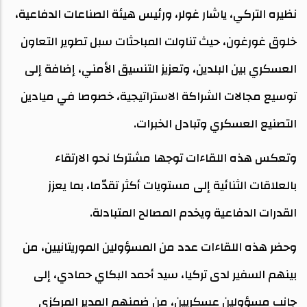
نظيره التركي، ياشار غولر، ورئيس هيئة الصناعات الدفاعية،
خلوق غورغون، حيث تناولت المباحثات سبل تطوير التعاون
العسكري بين البلدين، وتعزيز التنسيق الأمني، إضافة إلى
توسيع مجالات الشراكة الاستراتيجية، خصوصا في ميادين
التصنيع العسكري وتبادل الخبرات.
وتعكس هذه اللقاءات توجها مشتركا نحو الارتقاء
بالعلاقات الثنائية إلى مستويات أكثر تقدّما، بما يعزز
القدرات الدفاعية ويخدم المصالح المتبادلة.
وحضر هذه اللقاءات عدد من المسؤولين الموريتانيين، من
بينهم السفير لدى تركيا، سيد أحمد البكاي حمادي، إلى
جانب مسؤولين عسكريين، من ضمنهم المدير المركزي