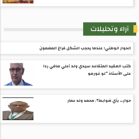
آراء وتحليلات
الحوار الوطني: عندما يحجب الشكل فراغ المضمون
كتب العقيد المتقاعد سيدي ولد أعلي صافي ردا
على الأستاذ “لو غورمو
حوار… بأي ضوابط؟/ محمد ولد عمار