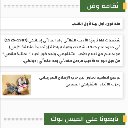
ثقافة وفن
منذ قرئ. أول بينا لأول انقلاب
شخصيات لها تاريخ: الأديب الفالِّي ولد الفالِّي إديانكي (1987-1925) ​
في حدود عام 1925، شهدت ولاية لبراكنة (وتحديداً منطقة گيمي)
مولد علم من أعلام الأدب الشنقيطي، وأحد كبار أدباء "المنتبذ القصي"
من جيل الرواد؛ الأديب الراحل الفالِّي ولد الفالِّي إديانكي.
توقيع اتفاقية تعاون بين حزب الإصلاح الموريتاني
وحزب الاتحاد الاشتراكي المغربي
تابعونا على الفيس بوك