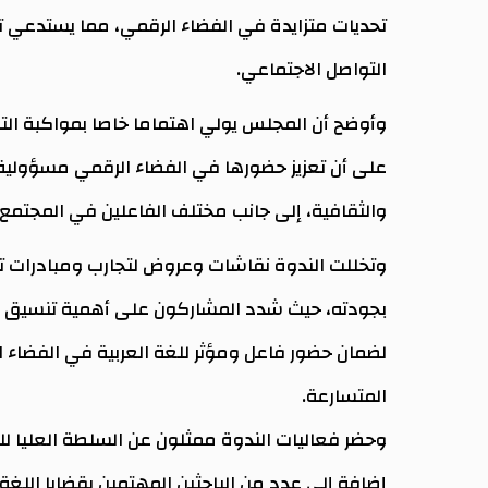
تحديات متزايدة في الفضاء الرقمي، مما يستدعي 
التواصل الاجتماعي.
وأوضح أن المجلس يولي اهتماما خاصا بمواكبة التط
على أن تعزيز حضورها في الفضاء الرقمي مسؤولي
والثقافية، إلى جانب مختلف الفاعلين في المجتمع.
وتخللت الندوة نقاشات وعروض لتجارب ومبادرات تس
بجودته، حيث شدد المشاركون على أهمية تنسيق ال
لضمان حضور فاعل ومؤثر للغة العربية في الفضاء ال
المتسارعة.
وحضر فعاليات الندوة ممثلون عن السلطة العليا ل
إضافة إلى عدد من الباحثين المهتمين بقضايا اللغة