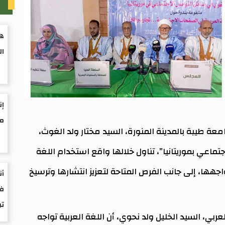
م
هي
ال
إن
مو
عة طيبة بالمدينة المنورة، السيد مختار ولد الغوث،
اعي بموريتانيا”، تناول خلالها واقع استخدام اللغة
واجهها، إلى جانب الفرص المتاحة لتعزيز انتشارها وترسيخ
أن
فى
ت
بي، السيد الخليل ولد نحوي، أن اللغة العربية تواجه