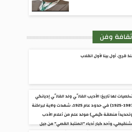
قافة وفن
ذ قرئ. أول بينا لأول انقلاب
صيات لها تاريخ: الأديب الفالِّي ولد الفالِّي إديانكي
(1987-1925) ​في حدود عام 1925، شهدت ولاية لبراكنة
تحديداً منطقة گيمي) مولد علم من أعلام الأدب
شنقيطي، وأحد كبار أدباء "المنتبذ القصي" من جيل