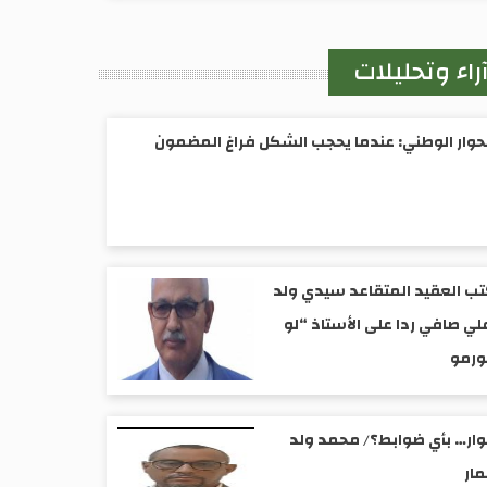
راء وتحليلات
حوار الوطني: عندما يحجب الشكل فراغ المضمون
ب العقيد المتقاعد سيدي ولد
لي صافي ردا على الأستاذ “لو
ورمو
ار… بأي ضوابط؟/ محمد ولد
ار