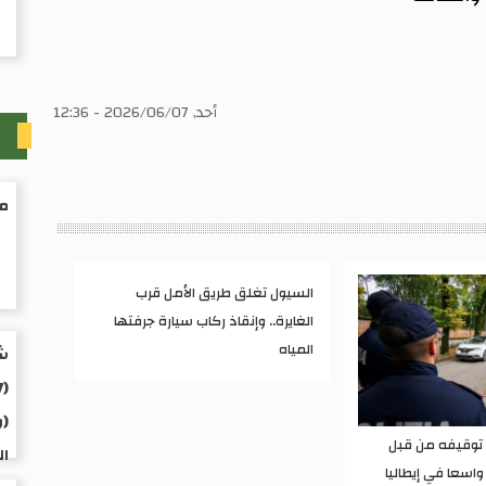
أحد, 2026/06/07 - 12:36
ث
من
السيول تغلق طريق الأمل قرب
الغايرة.. وإنقاذ ركاب سيارة جرفتها
المياه
شخ
(و
ء توقيفه من قبل
ال
واسعا في إيطاليا