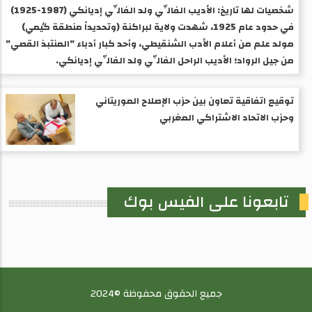
شخصيات لها تاريخ: الأديب الفالِّي ولد الفالِّي إديانكي (1987-1925) ​
في حدود عام 1925، شهدت ولاية لبراكنة (وتحديداً منطقة گيمي)
مولد علم من أعلام الأدب الشنقيطي، وأحد كبار أدباء "المنتبذ القصي"
من جيل الرواد؛ الأديب الراحل الفالِّي ولد الفالِّي إديانكي.
توقيع اتفاقية تعاون بين حزب الإصلاح الموريتاني
وحزب الاتحاد الاشتراكي المغربي
تابعونا على الفيس بوك
جميع الحقوق محفوظة ©2024