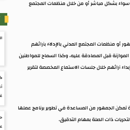
ة، سواء بشكل مباشر أو من خلال منظمات المجتمع
آ
ال
مهور أو منظمات المجتمع المدني بالإدلاء بآرائهم
لموازنة قبل المصادقة عليه، وكذا السماح للمواطنين
اء آرائهم خلال جلسات الاستماع المخصصة لتقرير
كت
أع
غ
 تمكن الجمهور من المساعدة في تطوير برنامج عملها
حو
تحريات ذات الصلة بمهام التدقيق.
عم