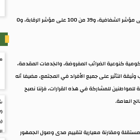
ومنح التقرير الدولي موريتانيا 42 نقطة من 100 على مؤشر الشفافية، و39 من 100 على مؤشر الرقابة، و0
ث
من
 الحكومية كنوعية الضرائب المفروضة، والخِدمات المقدمة،
وثيقة التأثير على جميع الأفراد في المجتمع، مضيفا أنه
 للمواطنين للمشاركة في هذه القرارات، فإننا نصبح
لح العامة.
شخ
(و
ال
 مستقلة ومقارنة معيارية لتقييم مدى وصول الجمهور