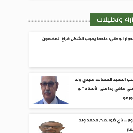
راء وتحليلات
حوار الوطني: عندما يحجب الشكل فراغ المضمون
ب العقيد المتقاعد سيدي ولد
لي صافي ردا على الأستاذ “لو
ورمو
ار… بأي ضوابط؟/ محمد ولد
ار