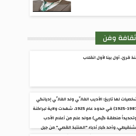
قافة وفن
ذ قرئ. أول بينا لأول انقلاب
صيات لها تاريخ: الأديب الفالِّي ولد الفالِّي إديانكي
(1987-1925) ​في حدود عام 1925، شهدت ولاية لبراكنة
تحديداً منطقة گيمي) مولد علم من أعلام الأدب
شنقيطي، وأحد كبار أدباء "المنتبذ القصي" من جيل