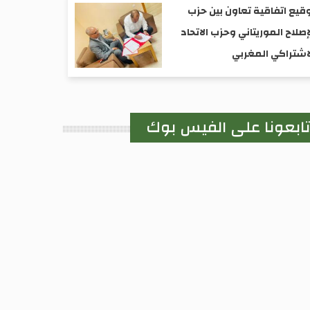
رواد؛ الأديب الراحل الفالِّي ولد الفالِّي إديانكي.
قيع اتفاقية تعاون بين حزب
إصلاح الموريتاني وحزب الاتحاد
اشتراكي المغربي
ابعونا على الفيس بوك