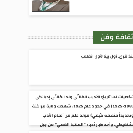
قافة وفن
ذ قرئ. أول بينا لأول انقلاب
صيات لها تاريخ: الأديب الفالِّي ولد الفالِّي إديانكي
(1987-1925) ​في حدود عام 1925، شهدت ولاية لبراكنة
تحديداً منطقة گيمي) مولد علم من أعلام الأدب
شنقيطي، وأحد كبار أدباء "المنتبذ القصي" من جيل