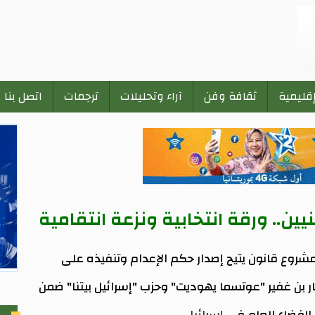
إقليمية
ثقافة وفن
آراء وتحليلات
ترجمات
اتصل بنا
ين.. ورقة انتخابية ونزعة انتقامية
ى مشروع قانون يتيح إصدار حكم الإعدام وتنفيذه على
ر بن غفير "عوتسما يهوديت" وحزب "إسرائيل بيتنا" ضمن
 الفضاء العام في
إسرائيل
.