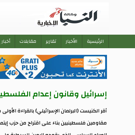
الرئيسية
الأخبار
تقارير
مقابلات
أخبار 
Main
navigation
إسرائيل وقانون إعدام الفلسطيني
أقر الكنيست (البرلمان الإسرائيلي) بالقراءة الأول
مقاومين فلسطينيين بناء على اقتراح من حزب إيتما
الصراع السياسي الذي يقوده اليمين للسيطرة على