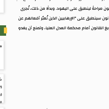
 صراحةً لينطبق على اليهود. وبدلًا من ذلك، تُجرى
ن سينطبق على "الإرهابيين الذين تُعبّر أفعالهم عن
يغ القانون أمام محكمة العدل العليا، وتمنع أن يغدو
ث
من
شخ
(و
ال