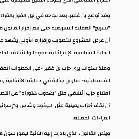
وقد أوضح بن غفير، بعد نجاحه في نيل الفوز بالقر
أن عرض المشروع للتصويت وإقراره الأولي يشهد 
للحلبة السياسية الإسرائيلية عموما وللائتلاف ال
ومنذ سنوات يرى حزب بن غفير -في الخطوات العقا
الفلسطينية- عناوين جذابة في دعايته الانتخابية و
امتناع حزب ائتلافي مثل "يهدوت هتوراه" عن التص
أن تقف أحزاب يمينية مثل
الليكود
وشاس و"إسرائيل ب
القراءات المقبلة.
وينص القانون، الذي بادرت إليه النائبة ليمور سون ها