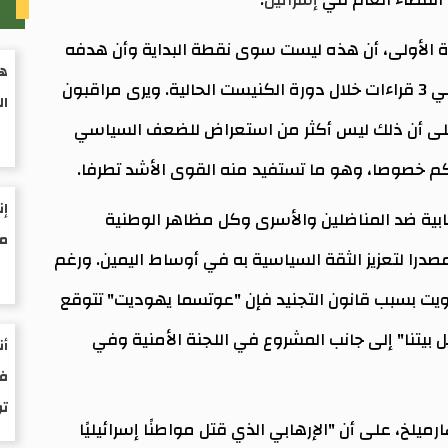
م
اءة الأولى، أن هذه ليست سوى نقطة البداية وأن هدفه
هي
"تسريع" العملية التشريعية حتى يتم إقرار القانون في 3 قراءات خلال دورة الكنيست الحالية. ويرى مراقبون
ال
على أن ذلك ليس أكثر من استعراض للضعف السياسي
حاكم خصوصا، وهو ما تستفيد منه القوى الأشد تطرفا.
إن
بية ضد المناضلين والأسرى وكل مظاهر الوطنية
مو
مصدرا لتعزيز الثقة السياسية به في أوساط اليمين. ورغم
ويت بسبب قانون التجنيد فإن "عوتسما يهوديت" تتوقع
يتنا" إلى جانب المشروع في اللجنة الأمنية وفي
أن
فى
ت
رميلخ، على أن "الإرهابي الذي قتل مواطنًا إسرائيليًا