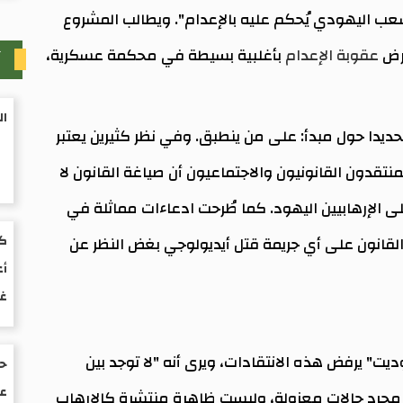
شعب اليهودي يُحكم عليه بالإعدام". ويطالب المشروع
آ
فرض
عقوبة الإعدام
بأغلبية بسيطة في محكمة عسكرية،
ال
ديدا حول مبدأ: على من ينطبق. وفي نظر كثيرين يعتبر
نتقدون القانونيون والاجتماعيون أن صياغة القانون لا
لى الإرهابيين اليهود. كما طُرحت ادعاءات مماثلة في
كت
لقانون على أي جريمة قتل أيديولوجي بغض النظر عن
أع
غ
" يرفض هذه الانتقادات، ويرى أنه "لا توجد بين
حو
عم
 مجرد حالات معزولة، وليست ظاهرة منتشرة كالإرهاب