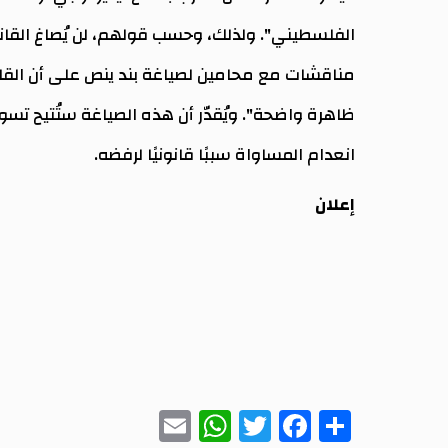
الفلسطيني". ولذلك، وحسب قولهم، لن يُصاغ القانون
مناقشات مع محامين لصياغة بند ينص على أن القانو
ظاهرة واضحة". ويُقدّر أن هذه الصياغة ستُتيح تسو
انعدام المساواة سببًا قانونيًا لرفضه.
إعلان
WhatsApp
Email
Twitter
Facebook
Share