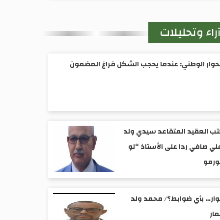
راء وتحليلات
حوار الوطني: عندما يحجب الشكل فراغ المضمون
ب العقيد المتقاعد سيدي ولد
لي صافي ردا على الأستاذ “لو
ورمو
ار… بأي ضوابط؟/ محمد ولد
ار