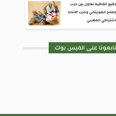
رواد؛ الأديب الراحل الفالِّي ولد الفالِّي إديانكي.
قيع اتفاقية تعاون بين حزب
إصلاح الموريتاني وحزب الاتحاد
اشتراكي المغربي
ابعونا على الفيس بوك