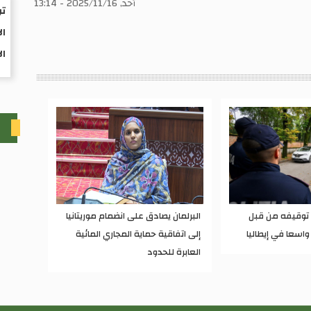
ال
أحد, 2025/11/16 - 13:14
تو
ال
ال
ت
ء توقيفه من قبل
البرلمان يصادق على انضمام موريتانيا
واسعا في إيطاليا
إلى اتفاقية حماية المجاري المائية
العابرة للحدود