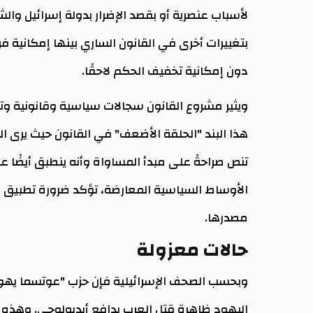
لأسباب عنصرية أو بقصد الإضرار بدولة إسرائيل وال
بتغييرات أخرى في القانون الساري بينها إمكانية 
دون إمكانية تخفيف الحكم لاحقًا.
ويثير مشروع القانون سجالات سياسية وقانونية وتح
هذا البند "الحلقة الأضعف" في القانون حيث يرى الم
تنص صراحةً على مبدأ المساواة وأنه ينطبق أيضًا ع
الأوساط السياسية المعارضة، تؤكد ضرورة تطبيق ا
مصدرها.
حالات معزولة
وبحسب الصحف الإسرائيلية فإن حزب "عوتسما يهوديت
اليهود ظاهرة قتل العرب بدافع أيديولوجي. وهذه