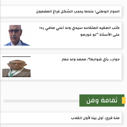
الحوار الوطني: عندما يحجب الشكل فراغ المضمون
كتب العقيد المتقاعد سيدي ولد أعلي صافي ردا
على الأستاذ “لو غورمو
حوار… بأي ضوابط؟/ محمد ولد عمار
ثقافة وفن
منذ قرئ. أول بينا لأول انقلاب