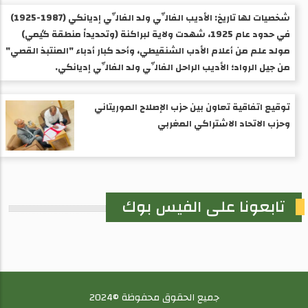
شخصيات لها تاريخ: الأديب الفالِّي ولد الفالِّي إديانكي (1987-1925) ​
في حدود عام 1925، شهدت ولاية لبراكنة (وتحديداً منطقة گيمي)
مولد علم من أعلام الأدب الشنقيطي، وأحد كبار أدباء "المنتبذ القصي"
من جيل الرواد؛ الأديب الراحل الفالِّي ولد الفالِّي إديانكي.
توقيع اتفاقية تعاون بين حزب الإصلاح الموريتاني
وحزب الاتحاد الاشتراكي المغربي
تابعونا على الفيس بوك
جميع الحقوق محفوظة ©2024