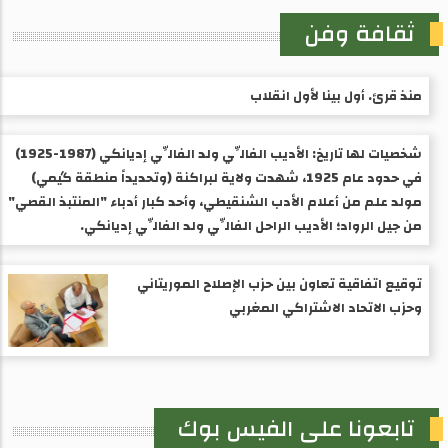
ثقافة وفن
منذ قرئ. أول بينا لأول انقلاب
شخصيات لها تاريخ: الأديب الفالِّي ولد الفالِّي إديانكي (1987-1925) ​
في حدود عام 1925، شهدت ولاية لبراكنة (وتحديداً منطقة گيمي)
مولد علم من أعلام الأدب الشنقيطي، وأحد كبار أدباء "المنتبذ القصي"
من جيل الرواد؛ الأديب الراحل الفالِّي ولد الفالِّي إديانكي.
توقيع اتفاقية تعاون بين حزب الإصلاح الموريتاني
وحزب الاتحاد الاشتراكي المغربي
تابعونا على الفيس بوك