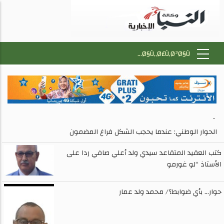
-
الحوار الوطني: عندما يحجب الشكل فراغ المضمون
كتب العقيد المتقاعد سيدي ولد أعلي صافي ردا على
الأستاذ “لو غورمو
حوار… بأي ضوابط؟/ محمد ولد عمار