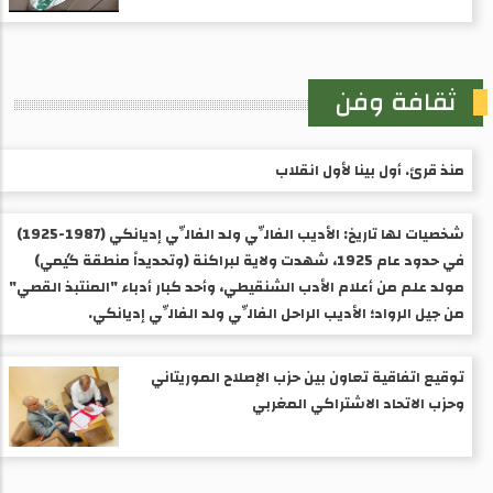
ثقافة وفن
منذ قرئ. أول بينا لأول انقلاب
شخصيات لها تاريخ: الأديب الفالِّي ولد الفالِّي إديانكي (1987-1925) ​
في حدود عام 1925، شهدت ولاية لبراكنة (وتحديداً منطقة گيمي)
مولد علم من أعلام الأدب الشنقيطي، وأحد كبار أدباء "المنتبذ القصي"
من جيل الرواد؛ الأديب الراحل الفالِّي ولد الفالِّي إديانكي.
توقيع اتفاقية تعاون بين حزب الإصلاح الموريتاني
وحزب الاتحاد الاشتراكي المغربي