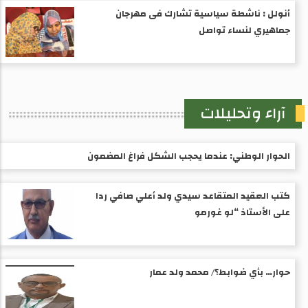
أنولل : ناشطة سياسية تشارك فى مهرجان
جماهيري لنساء تواصل
آراء وتحليلات
الحوار الوطني: عندما يحجب الشكل فراغ المضمون
كتب العقيد المتقاعد سيدي ولد أعلي صافي ردا
على الأستاذ “لو غورمو
حوار… بأي ضوابط؟/ محمد ولد عمار