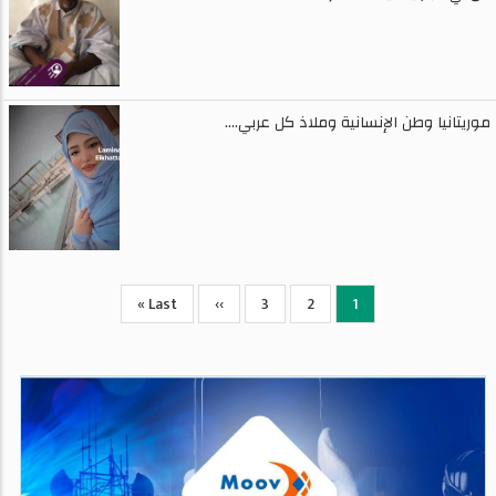
موريتانيا وطن الإنسانية وملاذ كل عربي....
Pagination
1
2
Current
الصفحة
3
الصفحة
››
الصفحة
Last
Last »
page
التالية
page