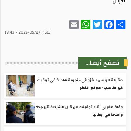
الحزبين
WhatsApp
Email
Twitter
Facebook
Share
ثلاثاء, 2025/05/27 - 18:43
تصفح أيضا...
مقابلة الرئيس الغزواني.. أجوبة هادئة في توقيت
غير مناسب- موقع الفكر
وفاة مغربي أثناء توقيفه من قبل الشرطة تثير جدلا
واسعا في إيطاليا