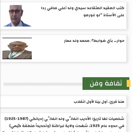
كتب العقيد المتقاعد سيدي ولد أعلي صافي ردا
على الأستاذ “لو غورمو
حوار… بأي ضوابط؟/ محمد ولد عمار
ثقافة وفن
منذ قرئ. أول بينا لأول انقلاب
شخصيات لها تاريخ: الأديب الفالِّي ولد الفالِّي إديانكي (1987-1925) ​
في حدود عام 1925، شهدت ولاية لبراكنة (وتحديداً منطقة گيمي)