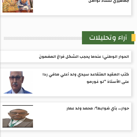
جماهيري لنساء تواصل
آراء وتحليلات
الحوار الوطني: عندما يحجب الشكل فراغ المضمون
كتب العقيد المتقاعد سيدي ولد أعلي صافي ردا
على الأستاذ “لو غورمو
حوار… بأي ضوابط؟/ محمد ولد عمار