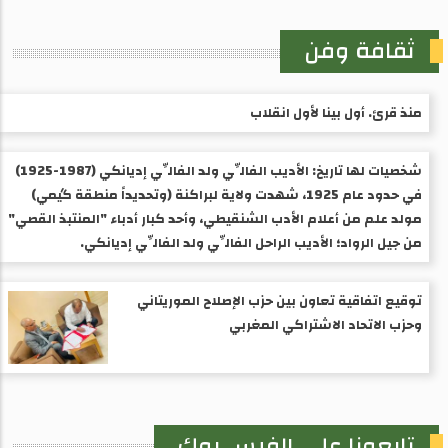
ثقافة وفن
منذ قرئ. أول بينا لأول انقلاب
شخصيات لها تاريخ: الأديب الفالِّي ولد الفالِّي إديانكي (1987-1925) ​
في حدود عام 1925، شهدت ولاية لبراكنة (وتحديداً منطقة گيمي)
مولد علم من أعلام الأدب الشنقيطي، وأحد كبار أدباء "المنتبذ القصي"
من جيل الرواد؛ الأديب الراحل الفالِّي ولد الفالِّي إديانكي.
توقيع اتفاقية تعاون بين حزب الإصلاح الموريتاني
وحزب الاتحاد الاشتراكي المغربي
تابعونا على الفيس بوك