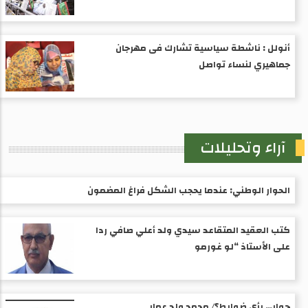
أنولل : ناشطة سياسية تشارك فى مهرجان
جماهيري لنساء تواصل
آراء وتحليلات
الحوار الوطني: عندما يحجب الشكل فراغ المضمون
كتب العقيد المتقاعد سيدي ولد أعلي صافي ردا
على الأستاذ “لو غورمو
حوار… بأي ضوابط؟/ محمد ولد عمار