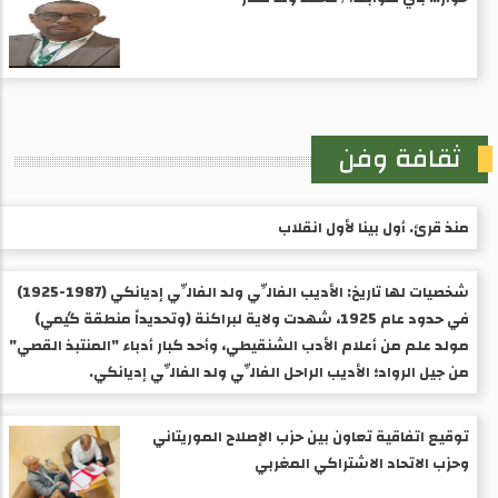
ثقافة وفن
منذ قرئ. أول بينا لأول انقلاب
شخصيات لها تاريخ: الأديب الفالِّي ولد الفالِّي إديانكي (1987-1925) ​
في حدود عام 1925، شهدت ولاية لبراكنة (وتحديداً منطقة گيمي)
مولد علم من أعلام الأدب الشنقيطي، وأحد كبار أدباء "المنتبذ القصي"
من جيل الرواد؛ الأديب الراحل الفالِّي ولد الفالِّي إديانكي.
توقيع اتفاقية تعاون بين حزب الإصلاح الموريتاني
وحزب الاتحاد الاشتراكي المغربي