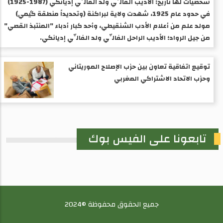
شخصيات لها تاريخ: الأديب الفالِّي ولد الفالِّي إديانكي (1987-1925) ​
في حدود عام 1925، شهدت ولاية لبراكنة (وتحديداً منطقة گيمي)
مولد علم من أعلام الأدب الشنقيطي، وأحد كبار أدباء "المنتبذ القصي"
من جيل الرواد؛ الأديب الراحل الفالِّي ولد الفالِّي إديانكي.
توقيع اتفاقية تعاون بين حزب الإصلاح الموريتاني
وحزب الاتحاد الاشتراكي المغربي
تابعونا على الفيس بوك
جميع الحقوق محفوظة ©2024