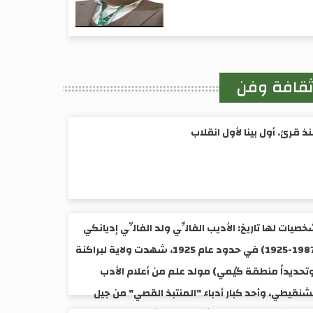
قافة وفن
ذ قرئ. أول بينا لأول انقلاب
صيات لها تاريخ: الأديب الفالِّي ولد الفالِّي إديانكي
(1987-1925) ​في حدود عام 1925، شهدت ولاية لبراكنة
تحديداً منطقة گيمي) مولد علم من أعلام الأدب
شنقيطي، وأحد كبار أدباء "المنتبذ القصي" من جيل