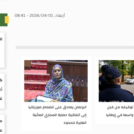
أربعاء, 2026/04/01 - 08:41
آ
ال
كت
أع
غ
ء توقيفه من قبل
البرلمان يصادق على انضمام موريتانيا
واسعا في إيطاليا
إلى اتفاقية حماية المجاري المائية
حو
العابرة للحدود
عم