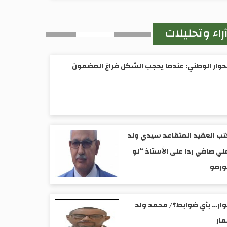
راء وتحليلات
حوار الوطني: عندما يحجب الشكل فراغ المضمون
ب العقيد المتقاعد سيدي ولد
لي صافي ردا على الأستاذ “لو
ورمو
ار… بأي ضوابط؟/ محمد ولد
ار